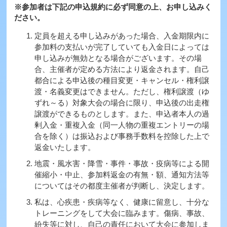
※参加者は下記の申込規約に必ず同意の上、お申し込みく
ださい。
定員を超える申し込みがあった場合、入金期限内に
参加料の支払いが完了していても入金日によっては
申し込みが無効となる場合がございます。その場
合、主催者が定める方法により返金されます。自己
都合による申込後の種目変更・キャンセル・権利譲
渡・名義変更はできません。ただし、権利譲渡（ゆ
ずれ～る）対象大会の場合に限り、申込後の出走権
譲渡ができるものとします。また、申込者本人の過
剰入金・重複入金（同一人物の重複エントリーの場
合を除く）は振込および事務手数料を控除した上で
返金いたします。
地震・風水害・降雪・事件・事故・疫病等による開
催縮小・中止、参加料返金の有無・額、通知方法等
についてはその都度主催者が判断し、決定します。
私は、心疾患・疾病等なく、健康に留意し、十分な
トレーニングをして大会に臨みます。傷病、事故、
紛失等に対し、自己の責任において大会に参加しま