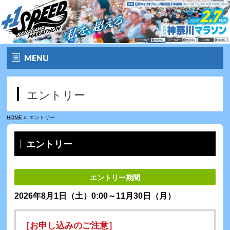
MENU
トップ
エントリー
大会要項
HOME
»
エントリー
大会の特徴
エントリー
エントリー
エントリー期間
コース&アクセス
2026年8月1日（土）0:00～11月30日（月）
お問い合わせ
［お申し込みのご注意］
よくあるご質問